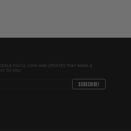
E DEALS YOU'LL LOVE AND UPDATES THAT MAKE A
GHT TO YOU.