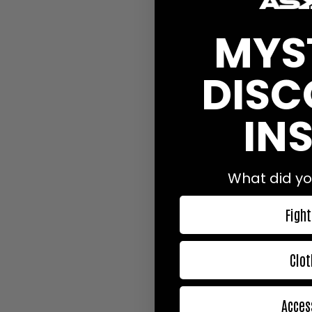
CHICAGO.
Tredje gån
MYS
mellanvikts-klassen
.
Glory 21 slutade i en
titeln hem. Även fans 
DISC
dock inte varit så ak
tvungen att göra oper
Alexandru som han
kn
INS
där båda går för knock
What did yo
Fight
Clot
Acces