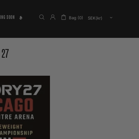
ING SOON
𝕳
Bag (0)
 27