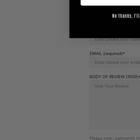
Leave A Comment
No thanks, I'll
NAME (required)
EMAIL (required)
BODY OF REVIEW (1500)
Please note, comments mu