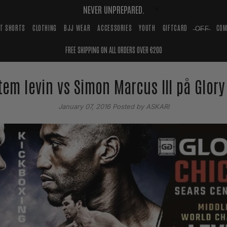
NEVER UNPREPARED.
HT SHORTS
CLOTHING
BJJ WEAR
ACCESSORIES
YOUTH
GIFTCARD
̶O̶F̶F̶
COM
FREE SHIPPING ON ALL ORDERS OVER €200
tem levin vs Simon Marcus III på Glory
January 07, 2016
Posted by ASKARI