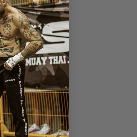
r den
riktiga kungen i
eras senaste match i
borde ha fått med sig
ett måste. Både två har
kadade sin häl och var
gå en match mot Daniel
ss en riktig vass match
s Bryant - Stuck in the mud
Next Post