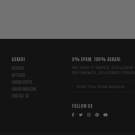
ASKARI
0% SPAM. 100% ASKARI.
WE KEEP IT SIMPLE: EXCLUSIV
REVIEWS
DIFFERENCE, DELIVERED STRAI
GIFTCARD
ASKARI VIDEOS
ASKARI MAGAZINE
CONTACT US
FOLLOW US