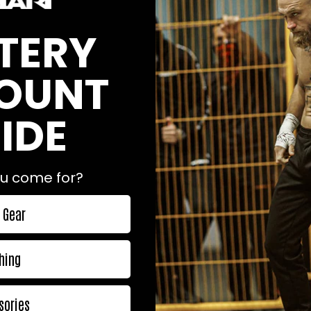
gen dessa herrar möts för att verkligen visa vem som ä
TERY
 Artem Levin har
en förlust
och
en draw
mot Simon Marcus. D
kontroversiell domslut
där många har tyckt att Simon Marcus 
och media var på Simon Marcus sida så en sista uppgörelse är 
OUNT
tiva på senaste efter deras match på Glory 21. Simon Marcus s
ation. Artem Levin skadade sin armbåge under 2015 men hann 
ockade
. Nu när tredje mötet kommer så kan vi nog förvänta o
IDE
.
u come for?
 Gear
Nichola
hing
sories