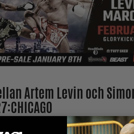
ellan Artem Levin och Sim
27:
CHICAGO
fått ett datum. Vi kommer att se
Artem ”The Lion” Levin
(88-7, 
 24 KO) i en tredje uppgörelse mellan dem den 26e februa