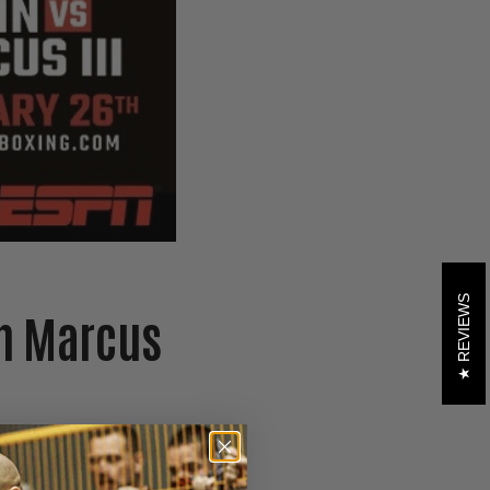
REVIEWS
on Marcus
34 KO) VS.
Simon ‘Bad
ri 2016 på
GLORY 27: