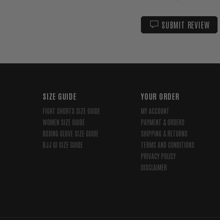
SUBMIT REVIEW
SIZE GUIDE
YOUR ORDER
FIGHT SHORTS SIZE GUIDE
MY ACCOUNT
WOMEN SIZE GUIDE
PAYMENT & ORDERS
BOXING GLOVE SIZE GUIDE
SHIPPING & RETURNS
BJJ GI SIZE GUIDE
TERMS AND CONDITIONS
PRIVACY POLICY
DISCLAIMER