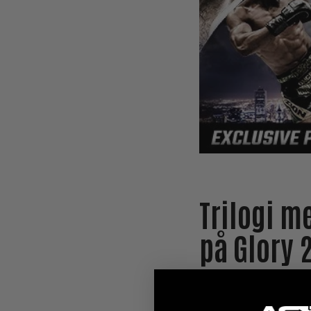
Trilogi m
på Glory 
Äntligen har trilogin 
Bwoy’ Marcus
(40-2,