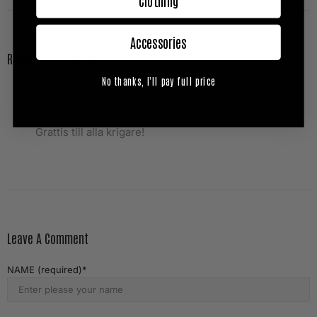
Clothing
Accessories
Reviews (1 comment)
No thanks, I'll pay full price
Tommy On
October 01, 2018
Jäklar vilken dag för våra svenskar!! KUL!!!
Grattis till alla krigare!
Leave A Comment
NAME (required)