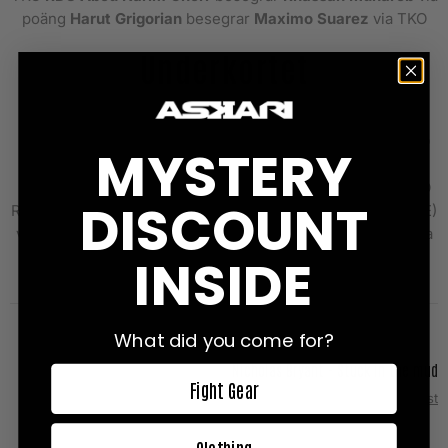
poäng
Harut Grigorian
besegrar
Maximo Suarez
via TKO
Underkortet
Rafaat Al-Maliki (SE)
besegrar
Mathias Smestad
via TKO
MYSTERY
RD2
Burim Rama (SE)
besegrar
Joakim Hägg
(SE) via
poäng
Yousef Asouik
besegrar
Nasim Kazem (SE)
via KO
DISCOUNT
RD2
Adel Ekvall Halila (SE)
besegrar
Waldemar Wiebe
(SE)
via poäng
Malik Sellam (SE)
besegrar
Kim Jensen
(DE) via
TKO RD2
INSIDE
What did you come for?
Nicholas Bryant - Stuck in the mud
Fight Gear
Next Post