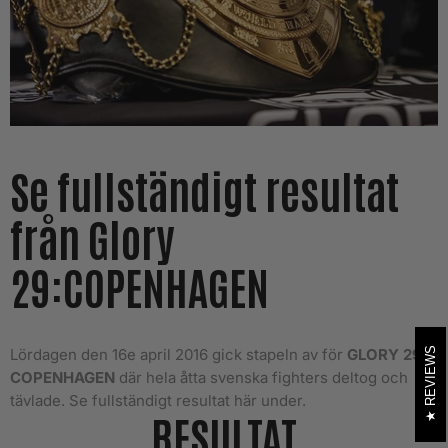
Se fullständigt resultat
från Glory
29:COPENHAGEN
REVIEWS
Lördagen den 16e april 2016 gick stapeln av för
GLORY 29:
COPENHAGEN
där hela åtta svenska fighters deltog och
tävlade. Se fullständigt resultat här under.
RESULTAT