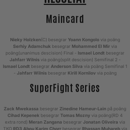
Maincard
Nieky Holzken
(C) besegrar
Yoann Kongolo
via poäng
Serhiy Adamchuk
besegrar
Mohammed El Mir
via
poäng(unanimus descision) Final -
Ismael Londt
besegrar
Jahfarr Wilnis
via poäng(split descision) Semifinal 2 -
Ismael Londt
besegrar
Anderson Silva
via poäng Semifinal 1
-
Jahfarr Wilnis
besegrar
Kirill Kornilov
via poäng
SuperFight Series
Zack Mwekassa
besegrar
Zinedine Hameur-Lain
på poäng
Cihad Kepenek
besegrar
Tomas Mozny
via poäng(RD 4
extra rond)
Meran Zangana
besegrar
Jonatan Oliveira
via
TKO
RD3 Abou Karim Chorr
besegrar
Rhassan Muhareb
via