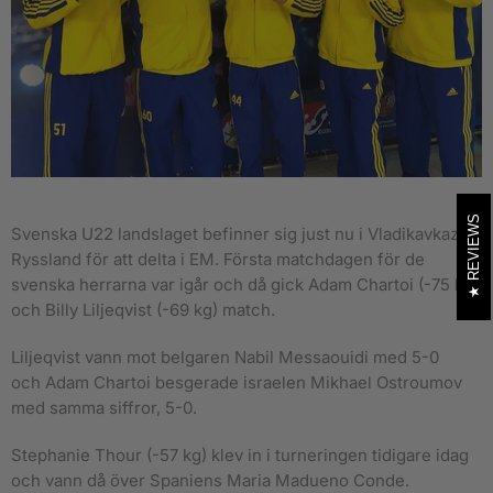
REVIEWS
Svenska U22 landslaget befinner sig just nu i Vladikavkaz,
Ryssland för att delta i EM. Första matchdagen för de
svenska herrarna var igår och då gick Adam Chartoi (-75 kg)
och Billy Liljeqvist (-69 kg) match.
Liljeqvist vann mot belgaren Nabil Messaouidi med 5-0
och Adam Chartoi besgerade israelen Mikhael Ostroumov
med samma siffror, 5-0.
Stephanie Thour (-57 kg) klev in i turneringen tidigare idag
och vann då över Spaniens Maria Madueno Conde.