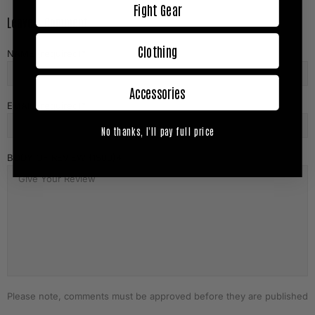
Fight Gear
Leave A Comment
Clothing
NAME (required)
Accessories
EMAIL (required)
No thanks, I'll pay full price
BODY OF REVIEW (1500)
Please note, comments must be approved before they are published