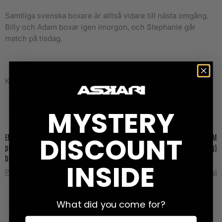
Samtliga svenska boxare är alltså vidare till nästa omgång.
Billy och Adam boxar igen imorgon, och Stephanie går
match på tisdag.
Källa: Swebox
MYSTERY
DISCOUNT
EM i Ryssland: Fortsatt fina
Bildkavalkad från thaiboxning-SM
prestationer av U22 landslaget i
(semifinaldag)
boxning
INSIDE
Prev Post
Next Post
What did you come for?