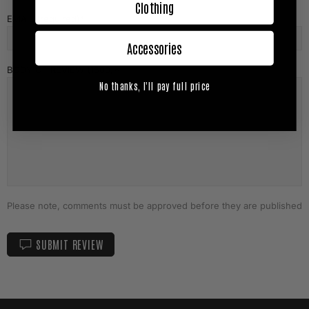
Clothing
EMAIL (required)
Accessories
BODY OF REVIEW (1500)
No thanks, I'll pay full price
Please note, comments must be approved before they are published
SUBMIT REVIEW