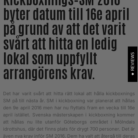
byter datum till 16e april
på grund av att det varit
svårt att hitta en ledig
lokal som uppfyllt
REVIEWS
arrangörens krav.
Det har varit svårt att hitta rätt lokal att hålla kickboxnings
SM på till nästa år. SM i kickboxning var planerat att hållas
den 9e april 2016 men har nu flyttats fram en vecka till 16e
april istället. Svenska mästerskapen i kickboxning kommer
att hållas nu lite utanför Göteborgs området i Mölndals
idrottshus, där det finns plats för drygt 700 personer. Det är
även nya krav inför SM 2016. Dem ha valt att återgå till deras