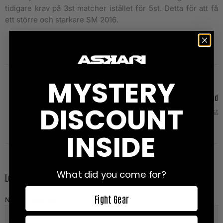
tidigare krav på 3st matcher istället för 5st. Detta för att få
ett större och starkare SM 2016.
MYSTERY
Nicholas Bryant - Stuck in the mud
DISCOUNT
Next Post
INSIDE
What did you come for?
Leave A Comment
Fight Gear
NAME (required)