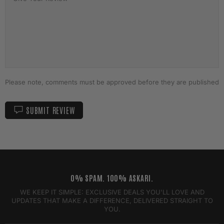
Please note, comments must be approved before they are published
SUBMIT REVIEW
0% SPAM. 100% ASKARI.
WE KEEP IT SIMPLE: EXCLUSIVE DEALS YOU'LL LOVE AND
UPDATES THAT MAKE A DIFFERENCE, DELIVERED STRAIGHT TO
YOU.