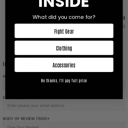
INSIDE
What did you come for?
Nicholas Bryant - Stuck in the mud
Next Post
Fight Gear
Clothing
Leave A Comment
Accessories
NAME (required)
No thanks, I'll pay full price
EMAIL (required)
BODY OF REVIEW (1500)