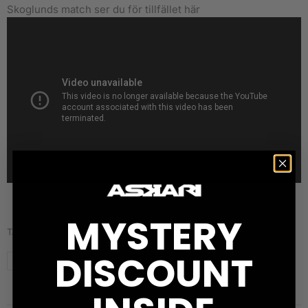
Skoglunds match ser du för tillfället här
MYSTERY
TAGS:
DISCOUNT
Callum Smith
Canelo
Erik Skoglund
GGG