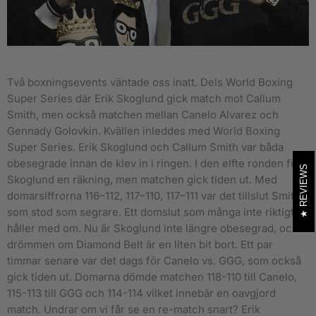
Två boxningsevents väntade oss inatt. Dels World Boxing
Super Series där Erik Skoglund gick match mot Callum
Smith, men också matchen mellan Canelo Alvarez och
Gennady Golovkin.
Kvällen inleddes med World Boxing
Super Series. Erik Skoglund och Callum Smith var båda
obesegrade innan de klev in i ringen. I den elfte ronden fick
REVIEWS
Skoglund en räkning, men matchen gick tiden ut. Med
domarsiffrorna 116–112, 117–110, 117–111 var det tillslut Smith
som stod som segrare. Ett domslut som många inte riktigt
håller med om. Nu är Skoglund inte längre obesegrad, och
drömmen om Diamond Belt är en liten bit bort. Ett par
timmar senare var det dags för Canelo vs. GGG, som också
gick tiden ut. Domarna dömde matchen 118-110 till Canelo,
115-113 till GGG och 114-114 vilket innebär en oavgjord
match. Undrar om vi får se en re-match snart? Erik