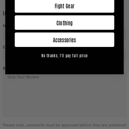
Fight Gear
Leave A Comment
Clothing
NAME (required)
Accessories
EMAIL (required)
No thanks, I'll pay full price
BODY OF REVIEW (1500)
Please note, comments must be approved before they are published