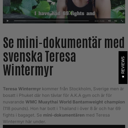
Se mini-dokumentär med
svenska Teresa
REVIEWS
Wintermyr
Teresa Wintermyr
kommer från Stockholm, Sverige men är
bosatt i Phuket där hon tävlar för A.K.A gym och är för
nuvarande
WMC Muaythai World Bantamweight champion
(118 pounds). Hon har bott i Thailand i över 8 år och har 69
fights i bagaget. Se
mini-dokumentären
med Teresa
Wintermyr här under.