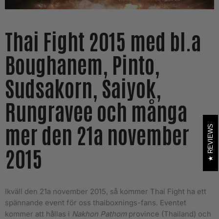
Thai Fight 2015 med bl.a
Boughanem, Pinto,
Sudsakorn, Saiyok,
Rungravee och många
mer den 21a november
REVIEWS
2015
Ikväll den 21a november 2015, så kommer Thai Fight ha ett
spännande event för oss thaiboxnings-fans. Eventet
kommer att hållas i
Nakhon Pathom
province (Thailand) och