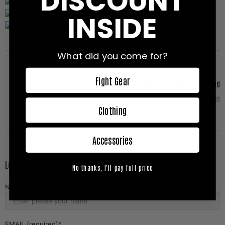
DISCOUNT
INSIDE
What did you come for?
Fight Gear
Nicholas Bryant - Stuck in the mud
Next Post
Clothing
Accessories
Leave A Comment
No thanks, I'll pay full price
NAME (required)
EMAIL (required)