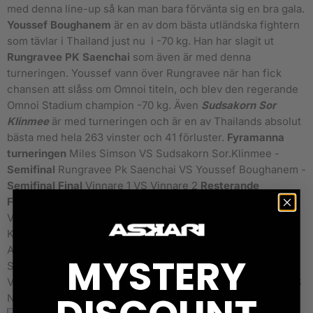
med denna line-up så kan man bara förvänta sig en bra gala.
Youssef Boughanem
är en av dom bästa utländska fightern
som tävlar i Thailand just nu i -70 kg. Han har slagit ut
Rungravee PK Saenchai
som även är med denna
turneringen. Youssef vann över Rungravee när han fick
chansen att slåss om Omnoi titeln, och blev den regerande
Omnoi Stadium champion -70 kg. Även
Sudsakorn Sor
Klinmee
är med turneringen och är en av Thailands absolut
bästa med hela 263 vinster och 41 förluster.
Fyramanna
turneringen
Miles Simson VS Sudsakorn Sor.Klinmee -
Semifinal
Rungravee Pk Saenchai VS Youssef Boughanem -
Semifinal
Final
Vinnare 1 VS Vinnare 2
Resterande
Fightcard
Maung Jor VS Keo Rumchang Sliman Zegnoun
VS Iquezang Kor. Rungthanakeat Jose Neto VS Sean
Kearney Thongdam Chandysoth VS Victor Pinto Martin
Avery VS Payak-Samui Florian Breau VS Tengnueng
MYSTERY
Sitjesairoong Malik Watson VS Antoine Pinto Omer Yilmaz
VS Saiyok Pumphanmuang Patcharanusorn Seecharoen VS
Narisara Buamart