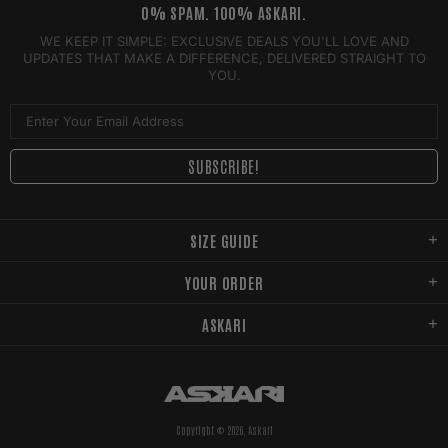
0% SPAM. 100% ASKARI.
WE KEEP IT SIMPLE: EXCLUSIVE DEALS YOU'LL LOVE AND
UPDATES THAT MAKE A DIFFERENCE, DELIVERED STRAIGHT TO
YOU.
SIZE GUIDE
YOUR ORDER
ASKARI
Copyright © 2026,
Askari