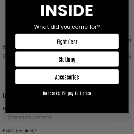
INSIDE
What did you come for?
Fight Gear
【Resultat & Highlights】 Lion Fight
【Fightcard & Trailer】 Lion Fight 27
27
Prev Post
Next Post
Clothing
Accessories
No thanks, I'll pay full price
Leave A Comment
NAME (required)
EMAIL (required)