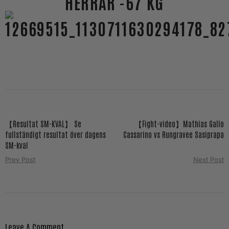
HERRAR -67 KG
【Resultat SM-KVAL】 Se
【Fight-video】Mathias Gallo
fullständigt resultat över dagens
Cassarino vs Rungravee Sasiprapa
SM-kval
Prev Post
Next Post
Leave A Comment