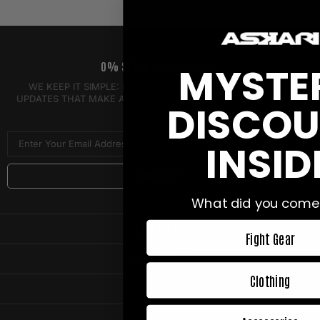
MYSTE
0% SPAM. 100% ASKARI.
WE KEEP IT SIMPLE: EXCLUSIVE DEALS YOU'LL LOVE AND
UPDATES THAT MAKE A DIFFERENCE, DELIVERED STRAIGHT TO
DISCO
YOU.
INSID
What did you come
SIZE GUIDE
Fight Gear
YOUR ORDER
Clothing
ASKARI