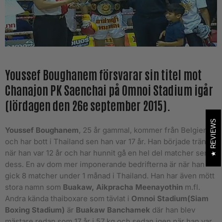
Youssef Boughanem försvarar sin titel mot
Chanajon PK Saenchai på Omnoi Stadium igår
(lördagen den 26e september 2015).
REVIEWS
Youssef Boughanem
, 25 år gammal, kommer från Belgien
och har bott i Thailand sen han var 17 år. Han började träna
när han var 12 år och har hunnit gå en hel del matcher sen
dess. En av dom mer imponerande bedrifterna är när han
gick 8 matcher under 1 månad i Thailand. Han har även mött
stora namn som
Buakaw, Aikpracha Meenayothin
m.fl.
Andra kända thaiboxare som tävlat i
Omnoi Stadium(Siam
Boxing Stadium)
är
Buakaw Banchamek
där han blev
mästare redan som 17 år i 57 kg och sedan igen när han var