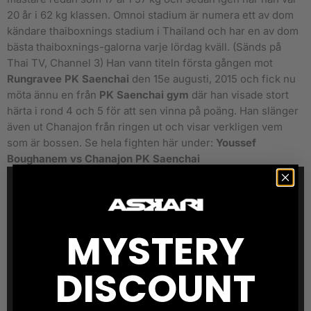
20 år i 62 kg klassen. Omnoi stadium är numera ett av dom
kändare thaiboxnings stadium i Thailand och har en av dom
bästa thaiboxnings-galorna varje lördag kväll. (Sänds på
Thai TV, Channel 3) Han vann titeln första gången mot
Rungravee PK Saenchai
den 15e augusti, 2015 och fick nu
möta ännu en från
PK Saenchai gym
där han visade stort
härta i rond 4 och 5 för att sen vinna på poäng. Han slänger
även ut Chanajon från ringen ut och visar verkligen vem
som är bossen. Se hela fighten här under:
Youssef
Boughanem vs Chanajon PK Saenchai
MYSTERY
DISCOUNT