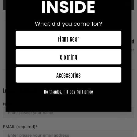
INSIDE
What did you come for?
Fight Gear
Untitled
Next Post
Clothing
Accessories
Leave A Comment
No thanks, I'll pay full price
NAME (required)
EMAIL (required)