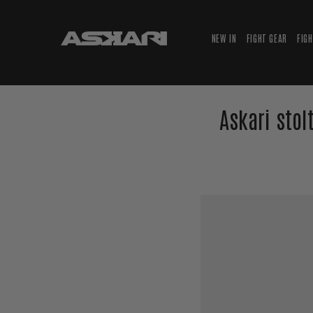
NEW IN
FIGHT GEAR
FIG
Askari stol