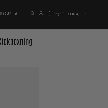
ING SOON
𝕳
Bag (0)
 Kickboxning