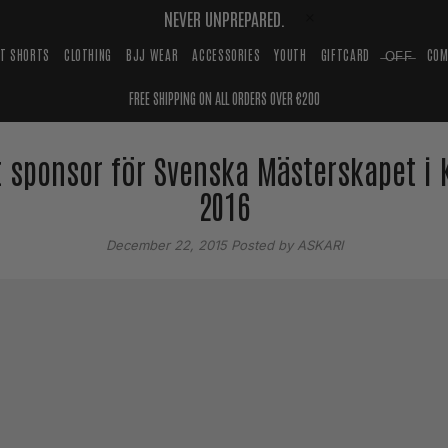
NEVER UNPREPARED.
HT SHORTS
CLOTHING
BJJ WEAR
ACCESSORIES
YOUTH
GIFTCARD
̶O̶F̶F̶
COM
FREE SHIPPING ON ALL ORDERS OVER €200
t sponsor för Svenska Mästerskapet i
2016
December 22, 2015
Posted by ASKARI