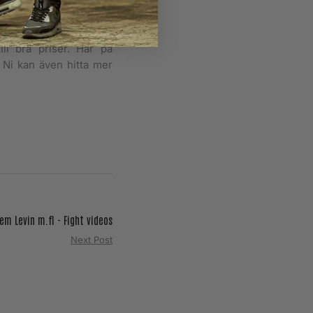
kboxnings SM 2011 som
r show för publiken,
 uppstyrd efterfest. På
ll bra priser. Här på
 Ni kan även hitta mer
m Levin m.fl - Fight videos
Next Post