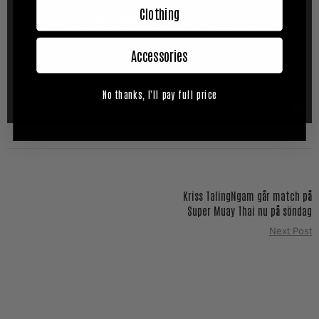
Clothing
Accessories
No thanks, I'll pay full price
Kriss TalingNgam går match på
Super Muay Thai nu på söndag
Next Post