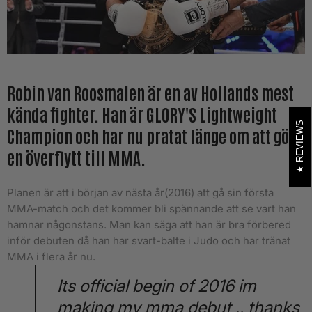
Robin van Roosmalen är en av Hollands mest
kända fighter. Han är GLORY'S Lightweight
REVIEWS
Champion och har nu pratat länge om att göra
en överflytt till MMA.
Planen är att i början av nästa år(2016) att gå sin första
MMA-match och det kommer bli spännande att se vart han
hamnar någonstans. Man kan säga att han är bra förbered
inför debuten då han har svart-bälte i Judo och har tränat
MMA i flera år nu.
Its official begin of 2016 im
making my mma debut .. thanks