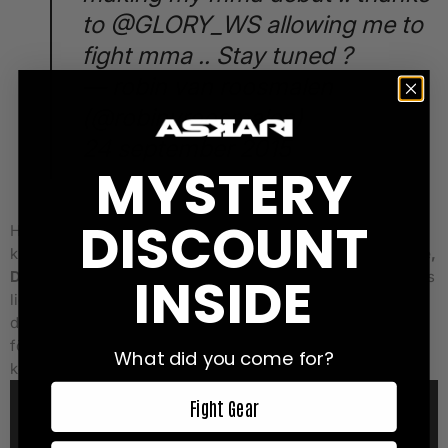
to
@GLORY_WS
allowing me to
fight mma .. Stay tuned ?
— robin van roosmalen
(@robinvroosmalen)
24 september 2015
MYSTERY
DISCOUNT
Han slåss i
70 KG
klassen och har ortodox stance. Robins
kickboxing record är
34-6
, och har vinster mot
Andy Ristie,
INSIDE
Davit Kiria, Dzhabar Askerov
m.fl. i bagaget. Han är Glory's
lightweight champion och hans nästa match är inplanerad
den 6e november 2015.
Robin van Roosmalen
kommer få
försvara sin titel mot
Sittichai Sitsongpeenong
och det
What did you come for?
kommer bli en grym match att se fram emot.
Fight Gear