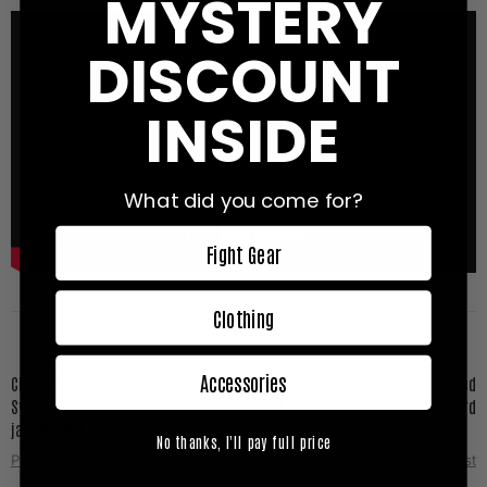
MYSTERY
DISCOUNT
INSIDE
What did you come for?
Fight Gear
Clothing
Accessories
CREED - Ny boxningsfilm med
K-1 WGP 2015 The Championship med
Sylvester Stallone på bio den 22e
bl.a Sanny Dahlbeck - Fight Card
januari 2016
No thanks, I'll pay full price
Prev Post
Next Post