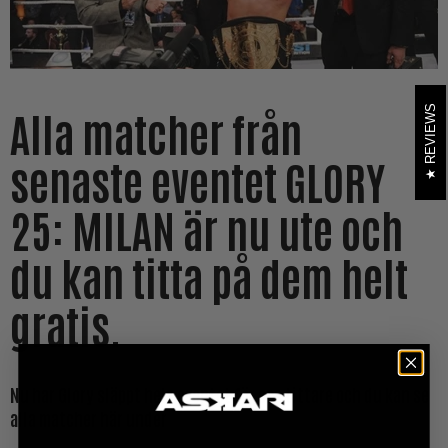
REVIEWS
Alla matcher från
senaste eventet GLORY
25: MILAN är nu ute och
du kan titta på dem helt
gratis.
Nu har Glory släppt hela eventet för oss tittare och du kan se
alla matcher här under