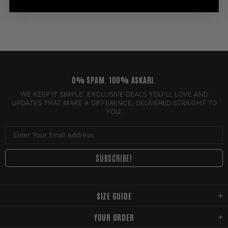
0% SPAM. 100% ASKARI.
WE KEEP IT SIMPLE: EXCLUSIVE DEALS YOU'LL LOVE AND
UPDATES THAT MAKE A DIFFERENCE, DELIVERED STRAIGHT TO
YOU.
SIZE GUIDE
YOUR ORDER