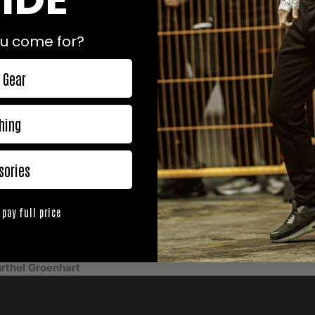
u come for?
 Gear
hing
sories
 pay full price
rthel Groenhart