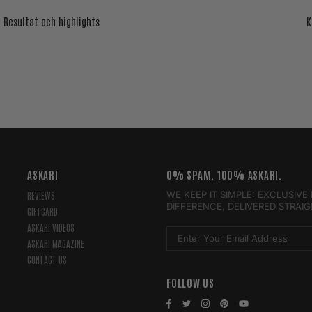
- Resultat och highlights
K
ASKARI
0% SPAM. 100% ASKARI.
WE KEEP IT SIMPLE: EXCLUSIV
REVIEWS
DIFFERENCE, DELIVERED STRAI
GIFTCARD
ASKARI VIDEOS
ASKARI MAGAZINE
CONTACT US
FOLLOW US