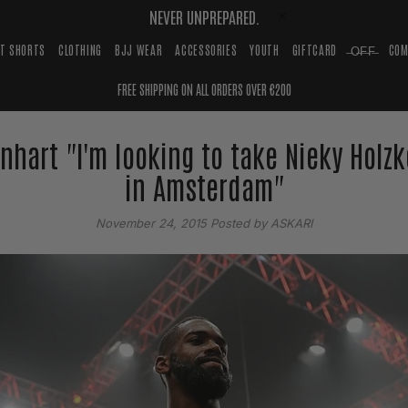
NEVER UNPREPARED.
HT SHORTS
CLOTHING
BJJ WEAR
ACCESSORIES
YOUTH
GIFTCARD
̶O̶F̶F̶
COM
FREE SHIPPING ON ALL ORDERS OVER €200
nhart "I'm looking to take Nieky Holzk
in Amsterdam"
November 24, 2015
Posted by ASKARI