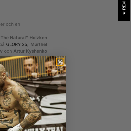
REVIEWS
ter och en
The Natural” Holzken
 på
GLORY 25
,
Murthel
ov
och
Artur Kyshenko
väldigt jämn match där
ta möte längre ner.
ke Nieky