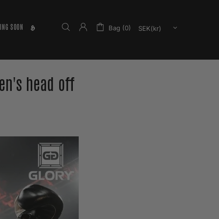
ING SOON
𝕳
Bag (0)
en's head off