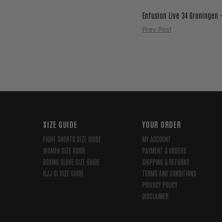
Enfusion Live 34 Groningen 
Prev Post
SIZE GUIDE
YOUR ORDER
FIGHT SHORTS SIZE GUIDE
MY ACCOUNT
WOMEN SIZE GUIDE
PAYMENT & ORDERS
BOXING GLOVE SIZE GUIDE
SHIPPING & RETURNS
BJJ GI SIZE GUIDE
TERMS AND CONDITIONS
PRIVACY POLICY
DISCLAIMER