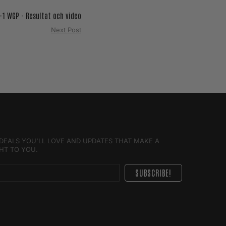
-1 WGP - Resultat och video
Next Post
E DEALS YOU'LL LOVE AND UPDATES THAT MAKE A
GHT TO YOU.