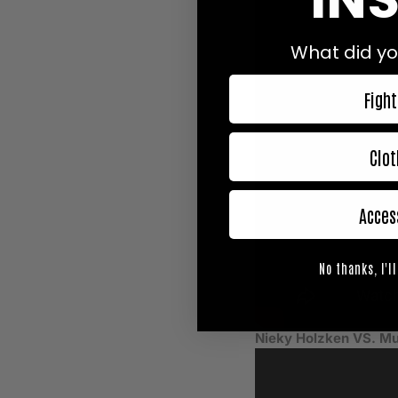
What did yo
Fight
Clot
Acces
No thanks, I'll
Nieky Holzken VS. Mu