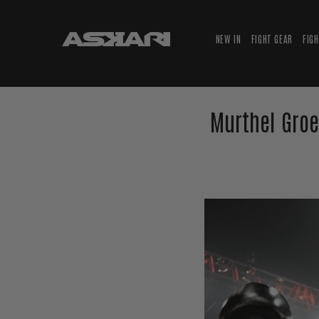
NEW IN
FIGHT GEAR
FIG
Murthel Groe