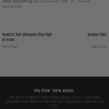
rules /64,500 kg
Hassan Moradi SWE vs Yousef
Karimi SWE
Resultat över gårdagens Ring Fight
Veckans fight
K1-event
Prev Post
Next Post
0% SPAM. 100% ASKARI.
WE KEEP IT SIMPLE: EXCLUSIVE DEALS YOU'LL LOVE AND
UPDATES THAT MAKE A DIFFERENCE, DELIVERED STRAIGHT TO
YOU.