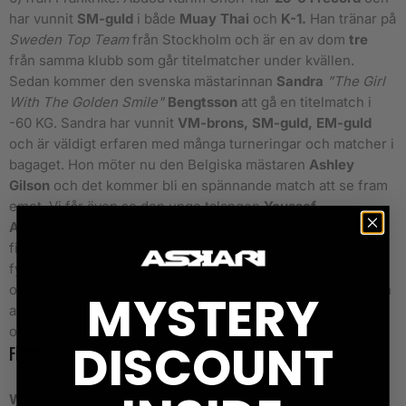
har vunnit
SM-guld
i både
Muay Thai
och
K-1.
Han tränar på
Sweden Top Team
från Stockholm och är en av dom
tre
från samma klubb som går titelmatcher under kvällen.
Sedan kommer den svenska mästarinnan
Sandra
”The Girl
With The Golden Smile"
Bengtsson
att gå en titelmatch i
-60 KG. Sandra har vunnit
VM-brons, SM-guld, EM-guld
och är väldigt erfaren med många turneringar och matcher i
bagaget. Hon möter nu den Belgiska mästaren
Ashley
Gilson
och det kommer bli en spännande match att se fram
emot. Vi får även se den unge talangen
Youssef
Assouik
(27-4) från Danmark möta den hungrige
fightern
Liam Borchelou
från Sverige i
fyramannaturneringen. Vinnaren kommer få gå titelmatch
om det Skandinaviska mästarbältet i 64.4 kg. Matchen är en
MYSTERY
av dom
två st 4-mannaturneringar
där vinnaren tar bältet
och
Skandinaviska titeln i 76.2 kg och 64.5 kg
.
DISCOUNT
Fightcard
WKN Kickboxing welterweight European Championship