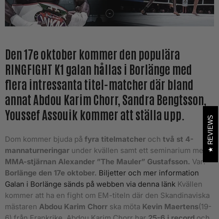
Den 17e oktober kommer den populära
RINGFIGHT K1 galan hållas i Borlänge med
flera intressanta titel-matcher där bland
annat Abdou Karim Chorr, Sandra Bengtsson,
Youssef Assouik kommer att ställa upp.
REVIEWS
Dom kommer bjuda på
fyra titelmatcher
och
två st 4-
mannaturneringar
under kvällen samt ett seminarium med
MMA-stjärnan Alexander ”The Mauler” Gustafsson.
Var:
Borlänge den 17e oktober.
Biljetter och mer information
Galan i Borlänge sänds på webben via denna länk
Kvällen
kommer att ha en fight om EM-titeln där den Skandinaviska
mästaren
Abdou Karim Chorr
ska möta
Kevin Maertens
(19-
6) från Frankrike. Abdou Karim Chorr har
25-6 i record
och