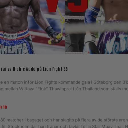
ai vs Richie Addo på Lion Fight 59
are en match inför Lion Fights kommande gala i Göteborg den 31:
ng mellan Wittaya ”Fluk” Thawinprai från Thailand som ställs m
pa här
80 matcher i bagaget och har slagits på flera av de största aren
n till Stockholm där han tränar och tävlar för 5 Star Muay Thai.