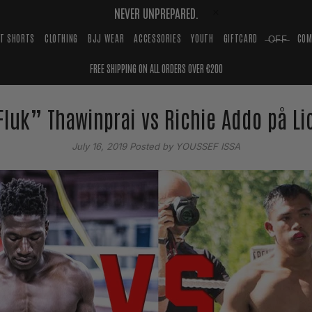
NEVER UNPREPARED.
HT SHORTS
CLOTHING
BJJ WEAR
ACCESSORIES
YOUTH
GIFTCARD
̶O̶F̶F̶
COM
FREE SHIPPING ON ALL ORDERS OVER €200
Fluk” Thawinprai vs Richie Addo på Lio
July 16, 2019
Posted by YOUSSEF ISSA