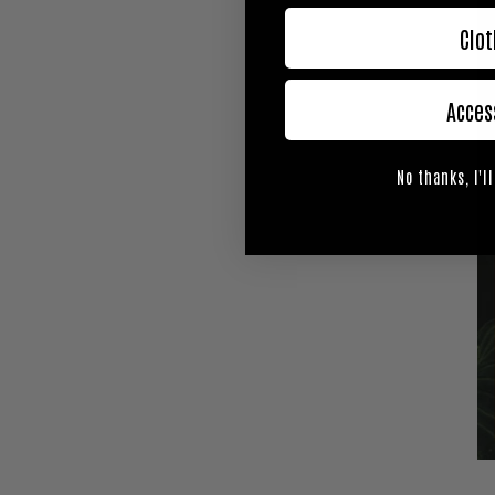
Clot
Acces
No thanks, I'll