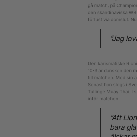
gå match, på Champion
den skandinaviska WBC
förlust via domslut. N
”Jag lov
Den karismatiske Rich
10-3 är dansken den me
till matchen. Med sin a
Senast han slogs i Sver
Tullinge Muay Thai. I 
inför matchen.
”Att Lio
bara gla
älskar mu