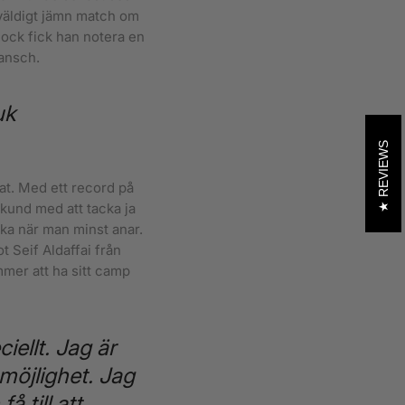
väldigt jämn match om
ock fick han notera en
vansch.
uk
REVIEWS
at. Med ett record på
kund med att tacka ja
ska när man minst anar.
t Seif Aldaffai från
mmer att ha sitt camp
iellt. Jag är
möjlighet. Jag
å till att