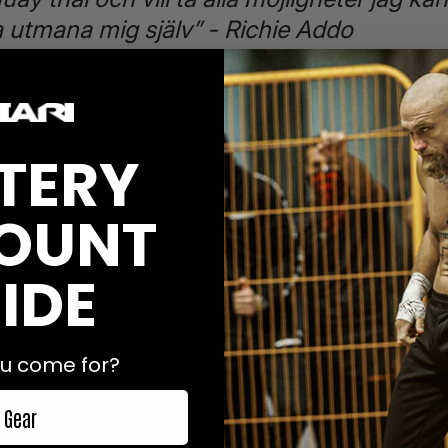
a utmana mig själv” - Richie Addo
tchsläppet för Lion Fight 59 och arrangörerna har lovat att fler
der denna veckan.
TERY
tade matcher:
OUNT
) vs Lommanee W. Santai (Thailand)
r Muay Thai vs Jonathan Larsson, Tullinge Muay Thai
IDE
s Muay Thai vs Andreas Iversen, Nak Muay (Norge)
ns att köpa här
u come for?
 Gear