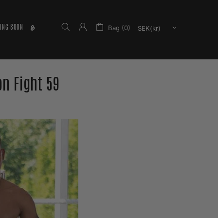
ING SOON
𝕳
Bag (0)
n Fight 59