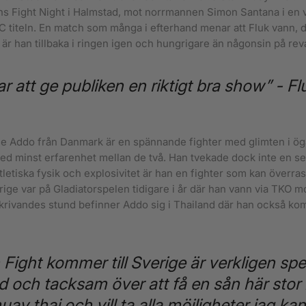
s Fight Night i Halmstad, mot norrmannen Simon Santana i en 
 titeln. En match som många i efterhand menar att Fluk vann, d
u är han tillbaka i ringen igen och hungrigare än någonsin på re
ar att ge publiken en riktigt bra show” - Fl
ie Addo från Danmark är en spännande fighter med glimten i ög
d minst erfarenhet mellan de två. Han tvekade dock inte en se
tletiska fysik och explosivitet är han en fighter som kan överra
ige var på Gladiatorspelen tidigare i år där han vann via TKO mo
skrivandes stund befinner Addo sig i Thailand där han också ko
n Fight kommer till Sverige är verkligen spec
d och tacksam över att få en sån här stor 
ay thai och vill ta alla möjligheter jag kan f