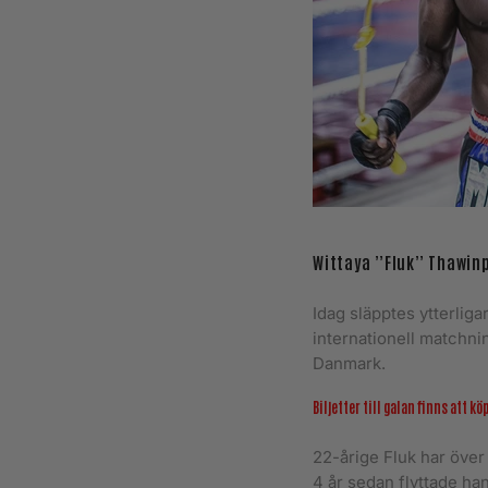
Wittaya ”Fluk” Thawinpr
Idag släpptes ytterlig
internationell matchni
Danmark.
Biljetter till galan finns att kö
22-årige Fluk har över 
4 år sedan flyttade ha