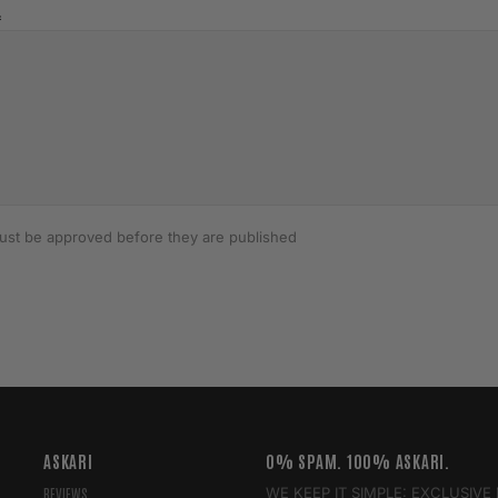
st be approved before they are published
ASKARI
0% SPAM. 100% ASKARI.
WE KEEP IT SIMPLE: EXCLUSIV
REVIEWS