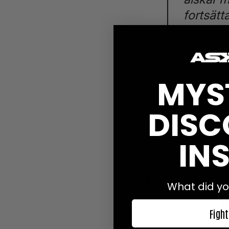
fortsätt
Detta är det fjärde ma
kommer att släppas un
MYS
Sedan tidigare bekräf
DISC
Amy Pirnie (Skottland
Otman Boujrad, Fighte
INS
Joakim Hägg, Göteborg
Biljetter till galan fin
What did yo
Fight