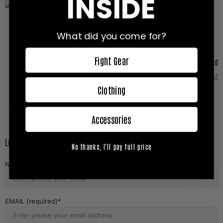
INSIDE
What did you come for?
Fight Gear
Untitled
Next Post
Clothing
Accessories
Leave A Comment
No thanks, I'll pay full price
NAME (required)
EMAIL (required)