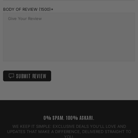
BODY OF REVIEW (1500)
SUBMIT REVIEW
0% SPAM. 100% ASKARI.
WE KEEP IT SIMPLE: EXCLUSIVE DEALS YOU'LL LOVE AND
UPDATES THAT MAKE A DIFFERENCE, DELIVERED STRAIGHT TO
YOU.