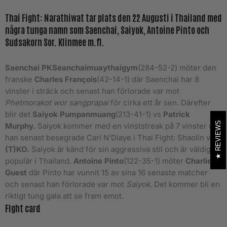
Thai Fight: Narathiwat
tar plats den 22 Augusti i Thailand med
några tunga namn som
Saenchai, Saiyok, Antoine Pinto och
Sudsakorn Sor. Klinmee
m.fl.
Saenchai PKSeanchaimuaythaigym
(284-52-2) möter den
franske
Charles François
(42-14-1) där Saenchai har 8
vinster i sträck och senast han förlorade var mot
Phetmorakot wor sangprapai
för cirka ett år sen. Därefter
blir det
Saiyok Pumpanmuang
(213-41-1) vs
Patrick
REVIEWS
Murphy.
Saiyok kommer med en vinststreak på 7 vinster där
han senast besegrade Carl N’Diaye i Thai Fight: Shaolin via
(T)KO.
Saiyok är känd för sin aggressiva stil och är väldigt
populär i Thailand.
Antoine Pinto
(122-35-1) möter
Charlie
Guest
där Pinto har vunnit 15 av sina 16 senaste matcher
och senast han förlorade var mot
Saiyok.
Det kommer bli en
riktigt tung gala att se fram emot.
FIght card