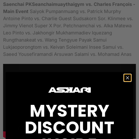
Saenchai PKSeanchaimuaythaigym vs. Charles François -
Main Event
Saiyok Pumpanmuang vs. Patrick Murphy
Antoine Pinto vs. Charlie Guest Sudsakorn Sor. Klinmee vs.
Jimmy Vienot Super X Por. Petchnamchai vs. Alka Matewa
Leo Pinto vs. Jakhongir Mukhammadiev Iquezang
Rungthanakeat vs. Wang Tengyue Payak Samui
Lukjaoporongtom vs. Keivan Soleimani Insee Samui vs.
Saeed Yousefiramandi Arsuwan Salami vs. Mohamad Anas
MYSTERY
DISCOUNT