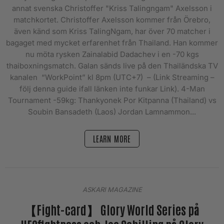
annat svenska Christoffer "Kriss Talingngam" Axelsson i
matchkortet. Christoffer Axelsson kommer från Örebro,
även känd som Kriss TalingNgam, har över 70 matcher i
bagaget med mycket erfarenhet från Thailand. Han kommer
nu möta rysken Zainalabid Dadachev i en -70 kgs
thaiboxningsmatch. Galan sänds live på den Thailändska TV
kanalen “WorkPoint” kl 8pm (UTC+7) – (Link Streaming –
följ denna guide ifall länken inte funkar Link). 4-Man
Tournament -59kg: Thankyonek Por Kitpanna (Thailand) vs
Soubin Bansadeth (Laos) Jordan Lamnammon...
LEARN MORE
ASKARI MAGAZINE
【Fight-card】 Glory World Series på