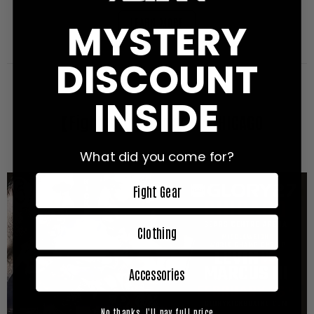
MYSTERY
LEARN MORE
DISCOUNT
ASKARI MAGAZINE
INSIDE
【Fightcard】Glory 27: CHICAGO
January 21, 2016
Posted by ASKARI
What did you come for?
Fight Gear
Clothing
Accessories
No thanks, I'll pay full price