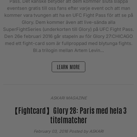
Pass. Det kanske betyder att dem kommer sluta släppa
eventsen gratis till oss fans efter varje event och att man
kommer vara tvungen att ha en UFC Fight Pass för att se på
Glory. Dem kommer även att live-sända alla
SuperFightSeries (underkorten till Glory) på UFC Fight Pass.
Den 26e februari 2016 går stapeln av för Glory 27:CHICAGO
med ett fight-card som är fullproppad med blytunga fights.
Bl.a trilogin mellan Artem Levin...
LEARN MORE
ASKARI MAGAZINE
【Fightcard】Glory 28: Paris med hela 3
titelmatcher
February 03, 2016
Posted by ASKARI