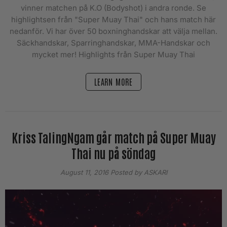
vinner matchen på K.O (Bodyshot) i andra ronde. Se
highlightsen från "Super Muay Thai" och hans match här
nedanför. Vi har över 50 boxninghandskar att välja mellan.
Säckhandskar, Sparringhandskar, MMA-Handskar och
mycket mer! Highlights från Super Muay Thai
LEARN MORE
Kriss TalingNgam går match på Super Muay
Thai nu på söndag
August 11, 2016
Posted by ASKARI