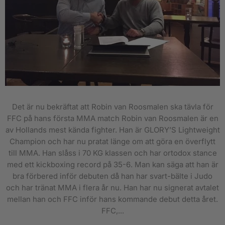
Det är nu bekräftat att Robin van Roosmalen ska tävla för
FFC på hans första MMA match Robin van Roosmalen är en
av Hollands mest kända fighter. Han är GLORY’S Lightweight
Champion och har nu pratat länge om att göra en överflytt
till MMA. Han slåss i 70 KG klassen och har ortodox stance
med ett kickboxing record på 35-6. Man kan säga att han är
bra förbered inför debuten då han har svart-bälte i Judo
och har tränat MMA i flera år nu. Han har nu signerat avtalet
mellan han och FFC inför hans kommande debut detta året.
FFC,...