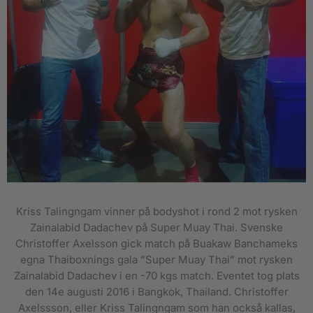
Kriss Talingngam vinner på bodyshot i rond 2 mot rysken
Zainalabid Dadachev på Super Muay Thai. Svenske
Christoffer Axelsson gick match på Buakaw Banchameks
egna Thaiboxnings gala ”Super Muay Thai” mot rysken
Zainalabid Dadachev i en -70 kgs match. Eventet tog plats
den 14e augusti 2016 i Bangkok, Thailand. Christoffer
Axelssson, eller Kriss Talingngam som han också kallas,