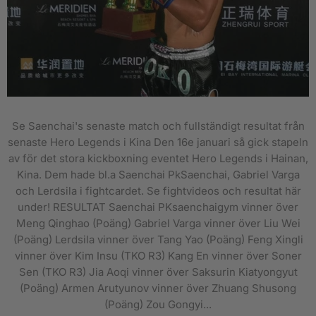
Se Saenchai's senaste match och fullständigt resultat från
senaste Hero Legends i Kina Den 16e januari så gick stapeln
av för det stora kickboxning eventet Hero Legends i Hainan,
Kina. Dem hade bl.a Saenchai PkSaenchai, Gabriel Varga
och Lerdsila i fightcardet. Se fightvideos och resultat här
under! RESULTAT Saenchai PKsaenchaigym vinner över
Meng Qinghao (Poäng) Gabriel Varga vinner över Liu Wei
(Poäng) Lerdsila vinner över Tang Yao (Poäng) Feng Xingli
vinner över Kim Insu (TKO R3) Kang En vinner över Soner
Sen (TKO R3) Jia Aoqi vinner över Saksurin Kiatyongyut
(Poäng) Armen Arutyunov vinner över Zhuang Shusong
(Poäng) Zou Gongyi...