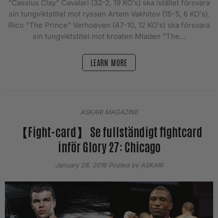
"Cassius Clay" Cavalari (32-2, 19 KO's) ska istället försvara
sin tungviktstitel mot ryssen Artem Vakhitov (15-5, 6 KO's).
Rico “The Prince” Verhoeven (47-10, 12 KO's) ska försvara
sin tungviktstitel mot kroaten Mladen "The...
LEARN MORE
ASKARI MAGAZINE
【Fight-card】 Se fullständigt fightcard
inför Glory 27: Chicago
January 28, 2016
Posted by ASKARI