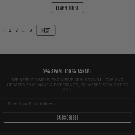
LEARN MORE
NEXT
1
2
3
…
6
0% SPAM. 100% ASKARI.
WE KEEP IT SIMPLE: EXCLUSIVE DEALS YOU'LL LOVE AND
UPDATES THAT MAKE A DIFFERENCE, DELIVERED STRAIGHT TO
YOU.