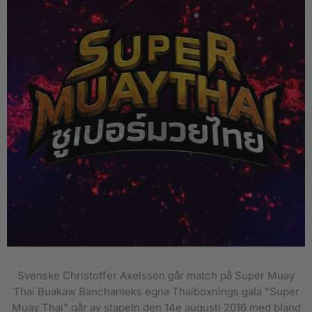
Svenske Christoffer Axelsson går match på Super Muay
Thai Buakaw Banchameks egna Thaiboxnings gala "Super
Muay Thai" går av stapeln den 14e augusti 2016 med bland