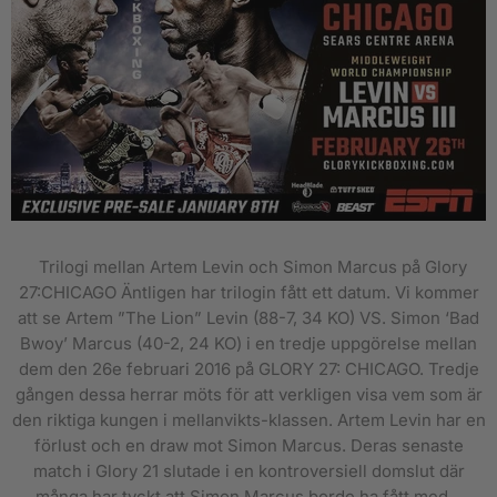
Trilogi mellan Artem Levin och Simon Marcus på Glory
27:CHICAGO Äntligen har trilogin fått ett datum. Vi kommer
att se Artem ”The Lion” Levin (88-7, 34 KO) VS. Simon ‘Bad
Bwoy’ Marcus (40-2, 24 KO) i en tredje uppgörelse mellan
dem den 26e februari 2016 på GLORY 27: CHICAGO. Tredje
gången dessa herrar möts för att verkligen visa vem som är
den riktiga kungen i mellanvikts-klassen. Artem Levin har en
förlust och en draw mot Simon Marcus. Deras senaste
match i Glory 21 slutade i en kontroversiell domslut där
många har tyckt att Simon Marcus borde ha fått med...