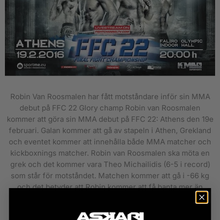
Robin Van Roosmalen har fått motståndare inför sin MMA
debut på FFC 22 Glory champ Robin van Roosmalen
kommer att göra sin MMA debut på FFC 22: Athens den 19e
februari. Galan kommer att gå av stapeln i Athen, Grekland
och eventet kommer att innehålla både MMA matcher och
kickboxnings matcher. Robin van Roosmalen ska möta en
grek och det kommer vara Theo Michailidis (6-5 i record)
som står för motståndet. Matchen kommer att gå i -66 kg
och det betyder att Robin kommer att få banta mer än
vanligtvis då hans ordinarie matchvikt ligger på -70 kg.
Robin Van...