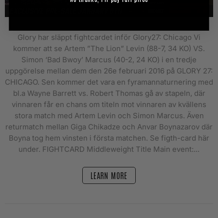
Glory har släppt fightcardet inför Glory27: Chicago Vi
kommer att se Artem ”The Lion” Levin (88-7, 34 KO) VS.
Simon ‘Bad Bwoy’ Marcus (40-2, 24 KO) i en tredje
uppgörelse mellan dem den 26e februari 2016 på GLORY 27:
CHICAGO. Sen kommer det vara en fyramannaturnering med
bl.a Wayne Barrett vs. Robert Thomas gå av stapeln, där
vinnaren får en chans om titeln mot vinnaren av kvällens
stora match med Artem Levin och Simon Marcus. Även
returmatch mellan Giga Chikadze och Anvar Boynazarov där
Boyna tog hem vinsten i första matchen. Se figth-card här
under. FIGHTCARD Middleweight Title Main event:...
LEARN MORE