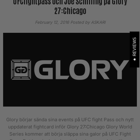
UFCfightpass och Joe Schilling på Glory
27:Chicago
February 12, 2016
Posted by ASKARI
REVIEWS
Glory börjar sända sina events på UFC fight Pass och nytt
uppdaterat fightcard inför Glory 27:Chicago Glory World
Series kommer att börja släppa sina galor på UFC Fight