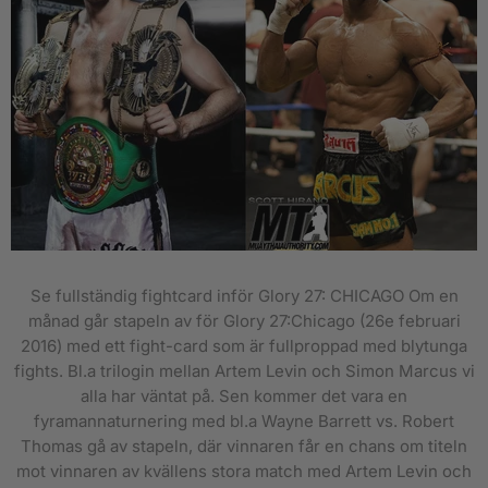
Se fullständig fightcard inför Glory 27: CHICAGO Om en
månad går stapeln av för Glory 27:Chicago (26e februari
2016) med ett fight-card som är fullproppad med blytunga
fights. Bl.a trilogin mellan Artem Levin och Simon Marcus vi
alla har väntat på. Sen kommer det vara en
fyramannaturnering med bl.a Wayne Barrett vs. Robert
Thomas gå av stapeln, där vinnaren får en chans om titeln
mot vinnaren av kvällens stora match med Artem Levin och