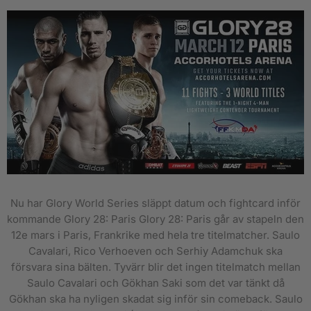
Nu har Glory World Series släppt datum och fightcard inför
kommande Glory 28: Paris Glory 28: Paris går av stapeln den
12e mars i Paris, Frankrike med hela tre titelmatcher. Saulo
Cavalari, Rico Verhoeven och Serhiy Adamchuk ska
försvara sina bälten. Tyvärr blir det ingen titelmatch mellan
Saulo Cavalari och Gökhan Saki som det var tänkt då
Gökhan ska ha nyligen skadat sig inför sin comeback. Saulo