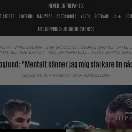
NEVER UNPREPARED.
HT SHORTS
CLOTHING
BJJ WEAR
ACCESSORIES
YOUTH
GIFTCARD
̶O̶F̶F̶
COM
FREE SHIPPING ON ALL ORDERS OVER €200
SMITH
,
CHRIS EUBANK
,
ERIK SKOGLUND
,
GEORGE GROVES
,
JAMIE 
MAD ALI
,
ROB BRANDT
,
WBC DIAMOND BELT
,
WORLD BOXING SUPER
koglund: "Mentalt känner jag mig starkare än nå
August 04, 2017
Posted by SARA ABOUZEEDAN