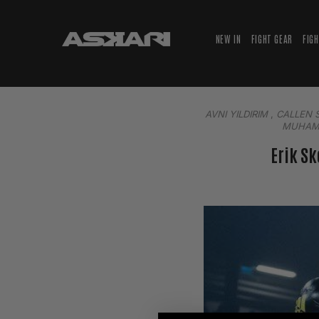
NEW IN
FIGHT GEAR
FIG
AVNI YILDIRIM
,
CALLEN 
MUHAM
Erik S