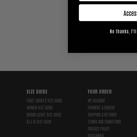
aktörerna Robert Br
Acces
No thanks, I'll
SIZE GUIDE
YOUR ORDER
FIGHT SHORTS SIZE GUIDE
MY ACCOUNT
WOMEN SIZE GUIDE
PAYMENT & ORDERS
BOXING GLOVE SIZE GUIDE
SHIPPING & RETURNS
BJJ GI SIZE GUIDE
TERMS AND CONDITIONS
PRIVACY POLICY
DISCLAIMER