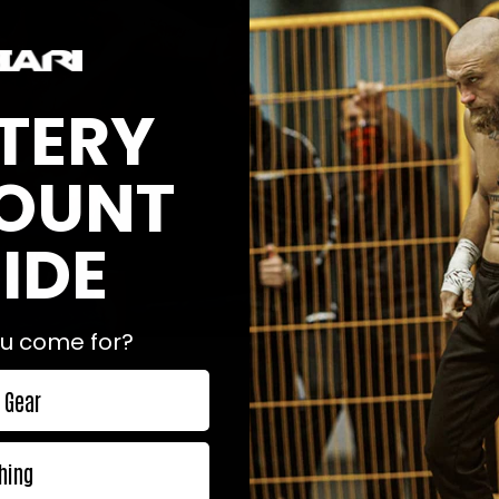
TERY
OUNT
IDE
u come for?
er kommer obesegrade Erik Skoglund (26-0) att göra debut i sin
 Gear
oglund är bokad för en match under World Boxing Super Series
Smith. Matchen går av stapeln i Liverpool, och det är inte vilk
al i supermellanviktsturneringen, men också början på en väg s
hing
 fighters kämpar om bältet. Utöver Erik Skoglund och Callum Smi