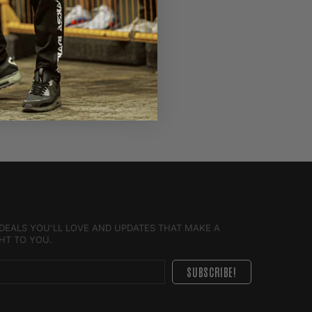
r och Avni Yildirim.
Reviews (0 comments)
E DEALS YOU'LL LOVE AND UPDATES THAT MAKE A
GHT TO YOU.