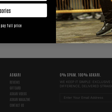
andt, Jürgen Brähmer, George Groves, Jamie Cox, Chris Eubank J
Skoglund kommenterar matchningen...
sories
LEARN MORE
 pay full price
ASKARI
0% SPAM. 100% ASKARI.
WE KEEP IT SIMPLE: EXCLUSIV
REVIEWS
DIFFERENCE, DELIVERED STRAI
GIFTCARD
ASKARI VIDEOS
ASKARI MAGAZINE
CONTACT US