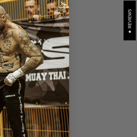
REVIEWS
 nya viktklass:
, där han kommer att
en matchning som helst.
om kan leda till WBC
th är de sex övriga