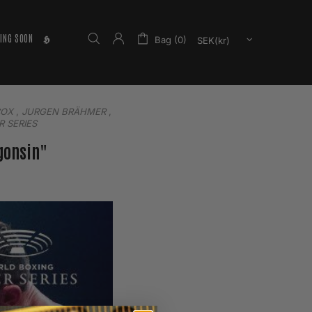
ING SOON
𝕳
Bag (0)
COX
,
JURGEN BRÄHMER
,
 SERIES
gonsin"